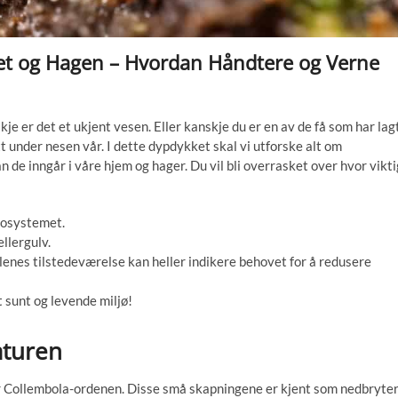
met og Hagen – Hvordan Håndtere og Verne
kje er det et ukjent vesen. Eller kanskje du er en av de få som har lag
t under nesen vår. I dette dypdykket skal vi utforske alt om
an de inngår i våre hjem og hager. Du vil bli overrasket over hvor vikti
kosystemet.
ellergulv.
lenes tilstedeværelse kan heller indikere behovet for å redusere
 sunt og levende miljø!
aturen
er Collembola-ordenen. Disse små skapningene er kjent som nedbryte