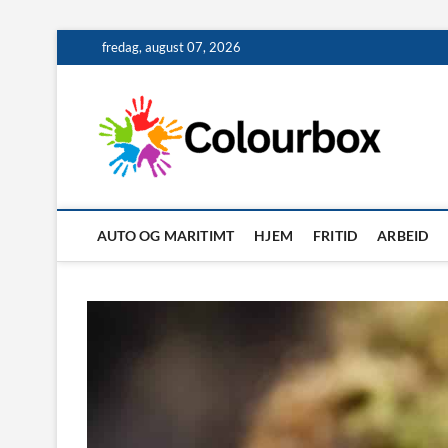
Skip
fredag, august 07, 2026
to
content
AUTO OG MARITIMT
HJEM
FRITID
ARBEID