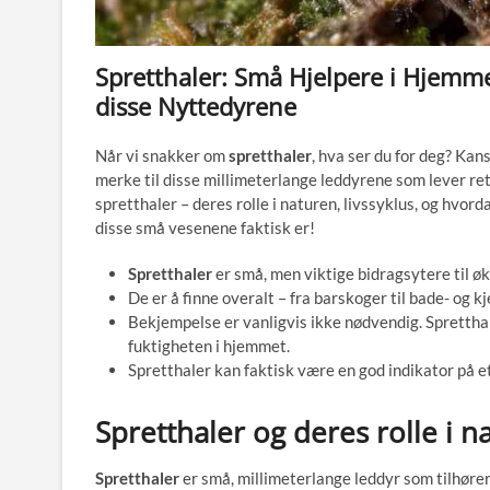
Spretthaler: Små Hjelpere i Hjem
disse Nyttedyrene
Når vi snakker om
spretthaler
, hva ser du for deg? Kans
merke til disse millimeterlange leddyrene som lever ret
spretthaler – deres rolle i naturen, livssyklus, og hvord
disse små vesenene faktisk er!
Spretthaler
er små, men viktige bidragsytere til ø
De er å finne overalt – fra barskoger til bade- og kj
Bekjempelse er vanligvis ikke nødvendig. Sprettha
fuktigheten i hjemmet.
Spretthaler kan faktisk være en god indikator på et
Spretthaler og deres rolle i n
Spretthaler
er små, millimeterlange leddyr som tilhør