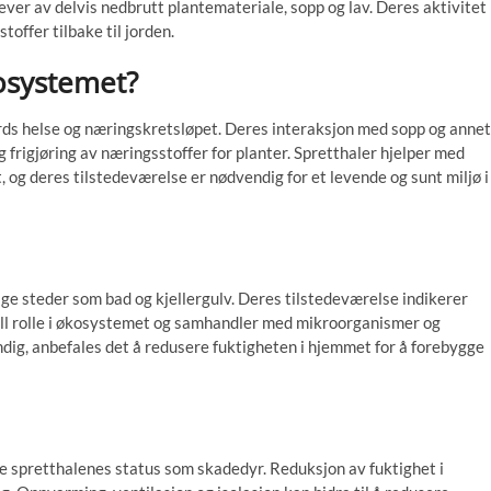
ever av delvis nedbrutt plantemateriale, sopp og lav. Deres aktivitet
toffer tilbake til jorden.
kosystemet?
 jords helse og næringskretsløpet. Deres interaksjon med sopp og annet
 frigjøring av næringsstoffer for planter. Spretthaler hjelper med
og deres tilstedeværelse er nødvendig for et levende og sunt miljø i
ige steder som bad og kjellergulv. Deres tilstedeværelse indikerer
iell rolle i økosystemet og samhandler med mikroorganismer og
dig, anbefales det å redusere fuktigheten i hjemmet for å forebygge
e spretthalenes status som skadedyr. Reduksjon av fuktighet i