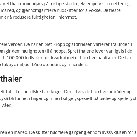
 spretthaler innendørs på fuktige steder, eksempelvis toaletter og
en måned, og gjennomgår flere hudskifter for å vokse. De fleste
m er å redusere fuktigheten i hjemmet.
 hele verden. De har en bløt kropp og størrelsen varierer fra under 1
m gir dem muligheten til å hoppe. Spretthalene lever vanligvis i de
til 100 000 individer per kvadratmeter i fuktige habitater. De har
e fuktige miljøer både utendørs og innendørs.
thaler
elt tallrike i nordiske barskoger. Der trives de i fuktige områder og
så bli funnet i hager og inne i boliger, spesielt på bade- og kjellergul
ivåer.
nnen en måned. De skifter hud flere ganger gjennom livssyklusen for å