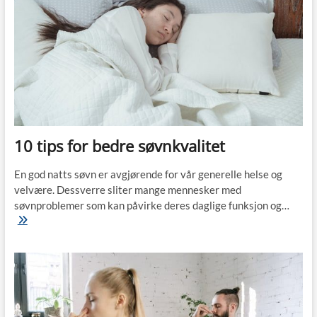
10 tips for bedre søvnkvalitet
En god natts søvn er avgjørende for vår generelle helse og
velvære. Dessverre sliter mange mennesker med
søvnproblemer som kan påvirke deres daglige funksjon og…
10
tips
for
bedre
søvnkvalitet