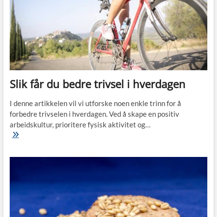
og
stil
Slik får du bedre trivsel i hverdagen
I denne artikkelen vil vi utforske noen enkle trinn for å
forbedre trivselen i hverdagen. Ved å skape en positiv
arbeidskultur, prioritere fysisk aktivitet og…
Slik
får
du
bedre
trivsel
i
hverdagen