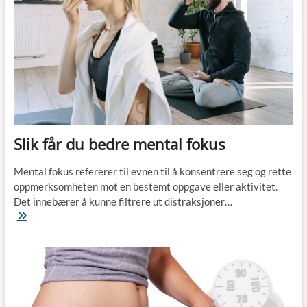
Slik får du bedre mental fokus
Mental fokus refererer til evnen til å konsentrere seg og rette
oppmerksomheten mot en bestemt oppgave eller aktivitet.
Det innebærer å kunne filtrere ut distraksjoner…
Slik
får
du
bedre
mental
fokus