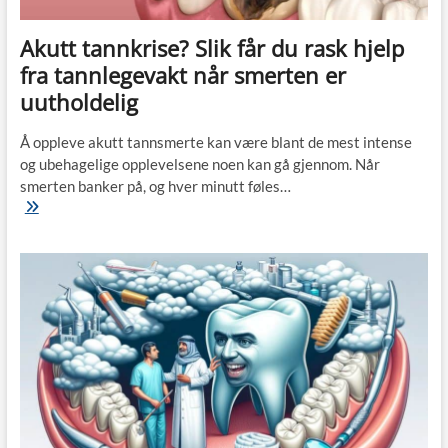
Akutt tannkrise? Slik får du rask hjelp
fra tannlegevakt når smerten er
uutholdelig
Å oppleve akutt tannsmerte kan være blant de mest intense
og ubehagelige opplevelsene noen kan gå gjennom. Når
smerten banker på, og hver minutt føles…
Akutt
tannkrise?
Slik
får
du
rask
hjelp
fra
tannlegevakt
når
smerten
er
uutholdelig