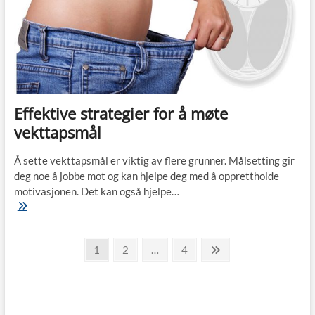
Effektive strategier for å møte
vekttapsmål
Å sette vekttapsmål er viktig av flere grunner. Målsetting gir
deg noe å jobbe mot og kan hjelpe deg med å opprettholde
motivasjonen. Det kan også hjelpe…
Effektive
strategier
for
Sidepaginering
å
Page
Page
Page
Next
1
2
…
4
møte
page
vekttapsmål