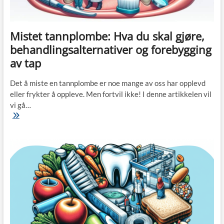
Mistet tannplombe: Hva du skal gjøre,
behandlingsalternativer og forebygging
av tap
Det å miste en tannplombe er noe mange av oss har opplevd
eller frykter å oppleve. Men fortvil ikke! I denne artikkelen vil
vi gå…
Mistet
tannplombe:
Hva
du
skal
gjøre,
behandlingsalternativer
og
forebygging
av
tap