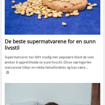
De beste supermatvarene for en sunn
livsstil
Supermatvarer har blitt stadig mer populære blant de som
ønsker å opprettholde en sunn livsstil. Disse næringsrike
matvarene tilbyr en rekke helsefordeler og kan være…
De
beste
supermatvarene
for
en
sunn
livsstil