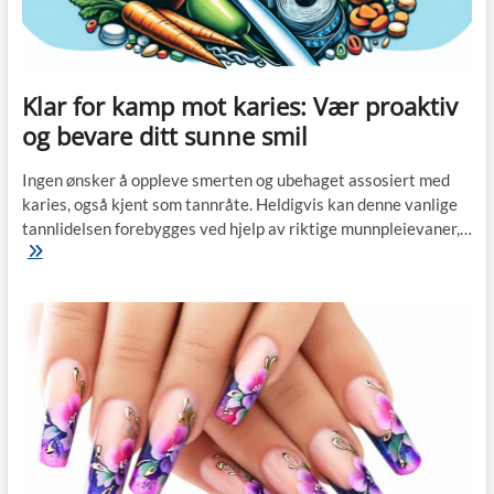
Klar for kamp mot karies: Vær proaktiv
og bevare ditt sunne smil
Ingen ønsker å oppleve smerten og ubehaget assosiert med
karies, også kjent som tannråte. Heldigvis kan denne vanlige
tannlidelsen forebygges ved hjelp av riktige munnpleievaner,…
Klar
for
kamp
mot
karies:
Vær
proaktiv
og
bevare
ditt
sunne
smil