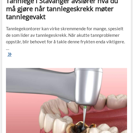
Tannlege i Stavanger avslører hva du
må gjøre når tannlegeskrekk møter
tannlegevakt
Tannlegekontorer kan virke skremmende for mange, spesielt
de som lider av tannlegeskrekk. Når akutte tannproblemer
oppstår, blir behovet for å takle denne frykten enda viktigere.
…
Tannlege
i
Stavanger
avslører
hva
du
må
gjøre
når
tannlegeskrekk
møter
tannlegevakt