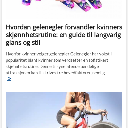
Hvordan gelenegler forvandler kvinners
skjønnhetsrutine: en guide til langvarig
glans og stil
Hvorfor kvinner velger gelenegler Gelenegler har vokst i
popularitet blant kvinner som verdsetter en sofistikert
skjønnhetsrutine. Denne tilsynelatende uendelige
attraksjonen kan tilskrives tre hovedfaktorer, nemlig…
Hvordan
gelenegler
forvandler
kvinners
skjønnhetsrutine:
en
guide
til
langvarig
glans