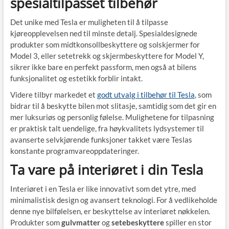
spesialtilpasset tilbehør
Det unike med Tesla er muligheten til å tilpasse
kjøreopplevelsen ned til minste detalj. Spesialdesignede
produkter som midtkonsollbeskyttere og solskjermer for
Model 3, eller setetrekk og skjermbeskyttere for Model Y,
sikrer ikke bare en perfekt passform, men også at bilens
funksjonalitet og estetikk forblir intakt.
Videre tilbyr markedet et
godt utvalg i tilbehør til Tesla
, som
bidrar til å beskytte bilen mot slitasje, samtidig som det gir en
mer luksuriøs og personlig følelse. Mulighetene for tilpasning
er praktisk talt uendelige, fra høykvalitets lydsystemer til
avanserte selvkjørende funksjoner takket være Teslas
konstante programvareoppdateringer.
Ta vare på interiøret i din Tesla
Interiøret i en Tesla er like innovativt som det ytre, med
minimalistisk design og avansert teknologi. For å vedlikeholde
denne nye bilfølelsen, er beskyttelse av interiøret nøkkelen.
Produkter som
gulvmatter
og
setebeskyttere
spiller en stor