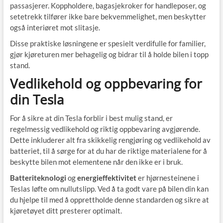
passasjerer. Koppholdere, bagasjekroker for handleposer, og
setetrekk tilfører ikke bare bekvemmelighet, men beskytter
også interiøret mot slitasje.
Disse praktiske løsningene er spesielt verdifulle for familier,
gjør kjøreturen mer behagelig og bidrar til å holde bilen i topp
stand.
Vedlikehold og oppbevaring for
din Tesla
For å sikre at din Tesla forblir i best mulig stand, er
regelmessig vedlikehold og riktig oppbevaring avgjørende.
Dette inkluderer alt fra skikkelig rengjøring og vedlikehold av
batteriet, til å sørge for at du har de riktige materialene for å
beskytte bilen mot elementene når den ikke er i bruk.
Batteriteknologi
og
energieffektivitet
er hjørnesteinene i
Teslas løfte om nullutslipp. Ved å ta godt vare på bilen din kan
du hjelpe til med å opprettholde denne standarden og sikre at
kjøretøyet ditt presterer optimalt.