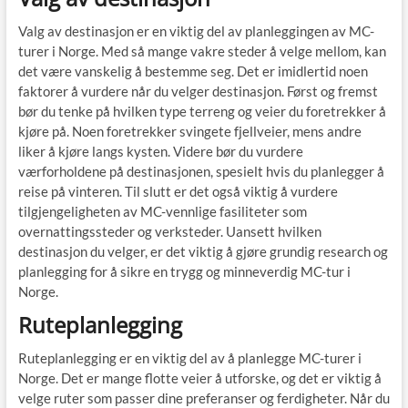
Valg av destinasjon er en viktig del av planleggingen av MC-
turer i Norge. Med så mange vakre steder å velge mellom, kan
det være vanskelig å bestemme seg. Det er imidlertid noen
faktorer å vurdere når du velger destinasjon. Først og fremst
bør du tenke på hvilken type terreng og veier du foretrekker å
kjøre på. Noen foretrekker svingete fjellveier, mens andre
liker å kjøre langs kysten. Videre bør du vurdere
værforholdene på destinasjonen, spesielt hvis du planlegger å
reise på vinteren. Til slutt er det også viktig å vurdere
tilgjengeligheten av MC-vennlige fasiliteter som
overnattingssteder og verksteder. Uansett hvilken
destinasjon du velger, er det viktig å gjøre grundig research og
planlegging for å sikre en trygg og minneverdig MC-tur i
Norge.
Ruteplanlegging
Ruteplanlegging er en viktig del av å planlegge MC-turer i
Norge. Det er mange flotte veier å utforske, og det er viktig å
velge ruter som passer dine preferanser og ferdigheter. Når du