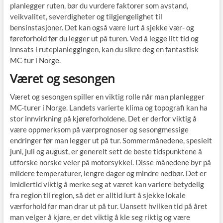
planlegger ruten, bør du vurdere faktorer som avstand,
veikvalitet, severdigheter og tilgjengelighet til
bensinstasjoner. Det kan også være lurt å sjekke vær- og
føreforhold før du legger ut på turen. Ved å legge litt tid og
innsats i ruteplanleggingen, kan du sikre deg en fantastisk
MC-tur i Norge.
Været og sesongen
Været og sesongen spiller en viktig rolle når man planlegger
MC-turer i Norge. Landets varierte klima og topografi kan ha
stor innvirkning på kjøreforholdene. Det er derfor viktig å
være oppmerksom på værprognoser og sesongmessige
endringer før man legger ut på tur. Sommermånedene, spesielt
juni, juli og august, er generelt sett de beste tidspunktene å
utforske norske veier på motorsykkel. Disse månedene byr på
mildere temperaturer, lengre dager og mindre nedbør. Det er
imidlertid viktig å merke seg at været kan variere betydelig
fra region til region, så det er alltid lurt å sjekke lokale
værforhold før man drar ut på tur. Uansett hvilken tid på året
man velger å kjøre, er det viktig å kle seg riktig og være