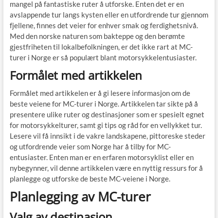
mangel på fantastiske ruter å utforske. Enten det er en
avslappende tur langs kysten eller en utfordrende tur gjennom
fjellene, finnes det veier for enhver smak og ferdighetsnivå.
Med den norske naturen som bakteppe og den berømte
gjestfriheten til lokalbefolkningen, er det ikke rart at MC-
turer i Norge er så populært blant motorsykkelentusiaster.
Formålet med artikkelen
Formålet med artikkelen er å gi lesere informasjon om de
beste veiene for MC-turer i Norge. Artikkelen tar sikte på å
presentere ulike ruter og destinasjoner som er spesielt egnet
for motorsykkelturer, samt gi tips og råd for en vellykket tur.
Lesere vil få innsikt i de vakre landskapene, pittoreske steder
og utfordrende veier som Norge har å tilby for MC-
entusiaster. Enten man er en erfaren motorsyklist eller en
nybegynner, vil denne artikkelen være en nyttig ressurs for å
planlegge og utforske de beste MC-veiene i Norge.
Planlegging av MC-turer
Valg av destinasjon