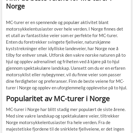
Norge
MC-turer er en spennende og populær aktivitet blant
motorsykkelentusiaster over hele verden. I Norge finnes det
et utall av fantastiske veier som er perfekte for MC-turer.
Enten du foretrekker svingete fjellveier, naturskjønne
kyststrekninger eller idylliske landeveier, har Norge noe å
tilby for enhver smak. Utforsk den vakre norske naturen på to
hjul og opplev adrenalinet og friheten ved å kjøre på to hjul
gjennom spektakulære landskap. Uansett om du er en erfaren
motorsyklist eller nybegynner, vil du finne veier som passer
dine ferdigheter og preferanser. Finn de beste veiene for MC-
turer i Norge og opplev en uforglemmelig opplevelse på to hjul.
Popularitet av MC-turer i Norge
MC-turer i Norge har blitt stadig mer populært de siste årene.
Med sine vakre landskap og spektakulære veier, tiltrekker
Norge motorsykkelentusiaster fra hele verden. Fra de
majestetiske fjordene til de snirklete fjellveiene, er det ingen