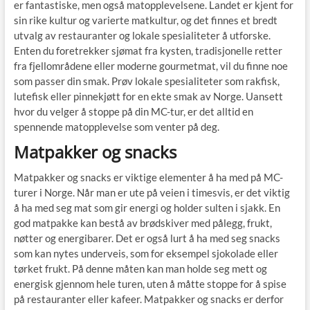
er fantastiske, men også matopplevelsene. Landet er kjent for
sin rike kultur og varierte matkultur, og det finnes et bredt
utvalg av restauranter og lokale spesialiteter å utforske.
Enten du foretrekker sjømat fra kysten, tradisjonelle retter
fra fjellområdene eller moderne gourmetmat, vil du finne noe
som passer din smak. Prøv lokale spesialiteter som rakfisk,
lutefisk eller pinnekjøtt for en ekte smak av Norge. Uansett
hvor du velger å stoppe på din MC-tur, er det alltid en
spennende matopplevelse som venter på deg.
Matpakker og snacks
Matpakker og snacks er viktige elementer å ha med på MC-
turer i Norge. Når man er ute på veien i timesvis, er det viktig
å ha med seg mat som gir energi og holder sulten i sjakk. En
god matpakke kan bestå av brødskiver med pålegg, frukt,
nøtter og energibarer. Det er også lurt å ha med seg snacks
som kan nytes underveis, som for eksempel sjokolade eller
tørket frukt. På denne måten kan man holde seg mett og
energisk gjennom hele turen, uten å måtte stoppe for å spise
på restauranter eller kafeer. Matpakker og snacks er derfor