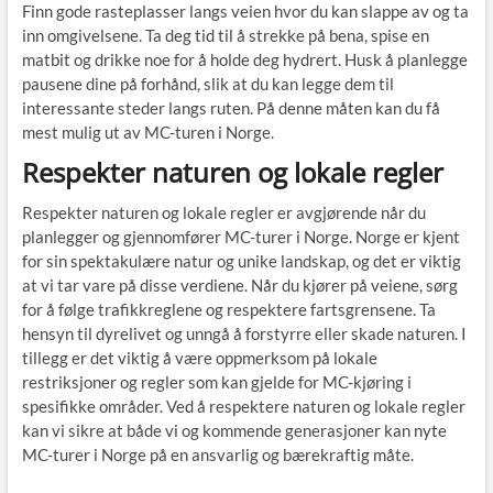
Finn gode rasteplasser langs veien hvor du kan slappe av og ta
inn omgivelsene. Ta deg tid til å strekke på bena, spise en
matbit og drikke noe for å holde deg hydrert. Husk å planlegge
pausene dine på forhånd, slik at du kan legge dem til
interessante steder langs ruten. På denne måten kan du få
mest mulig ut av MC-turen i Norge.
Respekter naturen og lokale regler
Respekter naturen og lokale regler er avgjørende når du
planlegger og gjennomfører MC-turer i Norge. Norge er kjent
for sin spektakulære natur og unike landskap, og det er viktig
at vi tar vare på disse verdiene. Når du kjører på veiene, sørg
for å følge trafikkreglene og respektere fartsgrensene. Ta
hensyn til dyrelivet og unngå å forstyrre eller skade naturen. I
tillegg er det viktig å være oppmerksom på lokale
restriksjoner og regler som kan gjelde for MC-kjøring i
spesifikke områder. Ved å respektere naturen og lokale regler
kan vi sikre at både vi og kommende generasjoner kan nyte
MC-turer i Norge på en ansvarlig og bærekraftig måte.