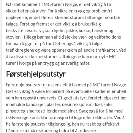
Når det kommer til MC-turer i Norge, er det viktig å ta
sikkerheten på alvor. For å sikre en trygg og problemfri
opplevelse, er det flere sikkerhetsforanstaltninger som bør
følges. Først og fremst er det viktig å bruke riktig
beskyttelsesutstyr, som hjelm, jakke, bukse, hansker og
støvler. I tillegg bør man alltid sjekke vær- og veiforholdene
før man legger ut på tur. Det er også viktig å følge
trafikkreglene og være oppmerksom på andre trafikanter. Ved
å ta disse sikkerhetsforanstaltningene kan man nyte MC-
turer i Norge på en trygg og ansvarlig måte.
Førstehjelpsutstyr
Førstehjelpsutstyr er essensielt å ha med på MC-turer i Norge.
Det er viktig å være forberedt på eventuelle skader eller uhell
som kan oppstå underveis. Et godt utstyrt førstehjelpssett bør
inneholde bandasjer, plaster, desinfeksjonsmiddel, saks,
pinsett og smertestillende medisiner. Sørg også for å ha med
nødvendige kontaktinformasjon til lege eller nødetater. Ved å
ha førstehjelpsutstyr tilgjengelig, kan du raskt og effektivt
håndtere mindre skader og bidra til å redusere