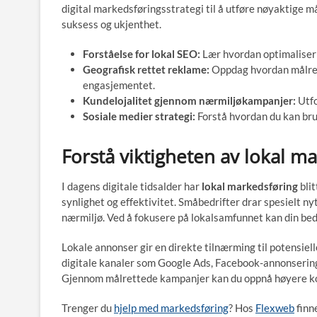
digital markedsføringsstrategi til å utføre nøyaktige 
suksess og ukjenthet.
Forståelse for lokal SEO:
Lær hvordan optimaliserin
Geografisk rettet reklame:
Oppdag hvordan målret
engasjementet.
Kundelojalitet gjennom nærmiljøkampanjer:
Utfo
Sosiale medier strategi:
Forstå hvordan du kan bruk
Forstå viktigheten av lokal m
I dagens digitale tidsalder har
lokal markedsføring
blit
synlighet og effektivitet. Småbedrifter drar spesielt ny
nærmiljø. Ved å fokusere på lokalsamfunnet kan din bed
Lokale annonser gir en direkte tilnærming til potensiel
digitale kanaler som Google Ads, Facebook-annonsering, 
Gjennom målrettede kampanjer kan du oppnå høyere ko
Trenger du
hjelp med markedsføring
? Hos
Flexweb
finn