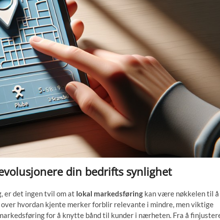
volusjonere din bedrifts synlighet
, er det ingen tvil om at
lokal markedsføring
kan være nøkkelen til å
 over hvordan kjente merker forblir relevante i mindre, men viktige
markedsføring for å knytte bånd til kunder i nærheten. Fra å finjuster