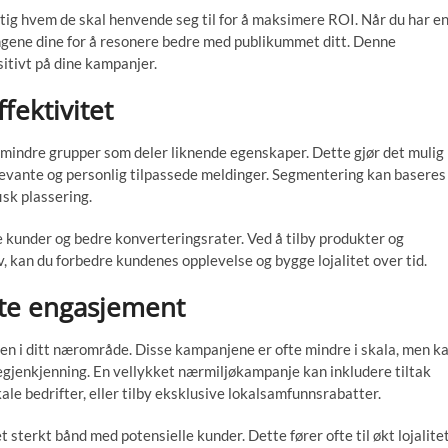
tig hvem de skal henvende seg til for å maksimere ROI. Når du har e
ingene dine for å resonere bedre med publikummet ditt. Denne
itivt på dine kampanjer.
fektivitet
mindre grupper som deler liknende egenskaper. Dette gjør det mulig
levante og personlig tilpassede meldinger. Segmentering kan baseres
isk plassering.
 kunder og bedre konverteringsrater. Ved å tilby produkter og
, kan du forbedre kundenes opplevelse og bygge lojalitet over tid.
te engasjement
en i ditt nærområde. Disse kampanjene er ofte mindre i skala, men k
gjenkjenning. En vellykket nærmiljøkampanje kan inkludere tiltak
le bedrifter, eller tilby eksklusive lokalsamfunnsrabatter.
t sterkt bånd med potensielle kunder. Dette fører ofte til økt lojalite