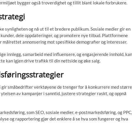
rmiljøet bygger også troverdighet og tillit blant lokale forbrukere.
strategi
ke synligheten og nå ut til et bredere publikum. Sosiale medier gir en
kunder, dele oppdateringer, og promotere nye tilbud. Plattformene
r målrettet annonsering mot spesifikke demografier og interesser.
sige innlegg, samarbeid med influensere, og engasjerende innhold, ka
 kan igjen drive trafikk til din nettside og øke salg.
sføringsstrategier
 gir småbedrifter verktøyene de trenger for å konkurrere med større
e ytelsen av kampanjer i sanntid, justere strategier raskt, og oppnå
markedsføring, som SEO, sosiale medier, e-postmarkedsføring, og PPC
alyse og rapportering gjør det enklere å se hva som fungerer og hva