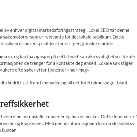
 del av enhver digital markedsføringsstrategi. Lokal SEO tar denne
fra søkemotorer som er relevante for det lokale publikum. Dette
le søkeord som er spesifikke for ditt geografiske område.
ummer, og kartnavigasjon på nettstedet kan øke synligheten i lokale
formasjonen de trenger for å kontakte deg enkelt. Lokale søk stiger
brukere ofte søker etter tjenester «nær meg».
din bedrift stå frem i mengden og bli det foretrukne valget blant
reffsikkerhet
å hvem dine potensielle kunder er og hva de ønsker. Dette innebærer 
nteresser, og kjøpsvaner. Med denne informasjonen kan du skreddersy
e kunder.