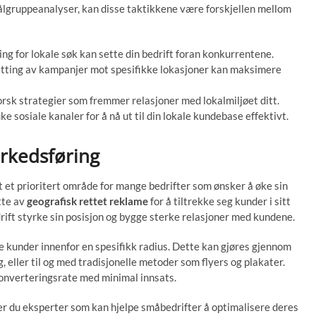
målgruppeanalyser, kan disse taktikkene være forskjellen mellom
g for lokale søk kan sette din bedrift foran konkurrentene.
ting av kampanjer mot spesifikke lokasjoner kan maksimere
rsk strategier som fremmer relasjoner med lokalmiljøet ditt.
e sosiale kanaler for å nå ut til din lokale kundebase effektivt.
arkedsføring
t et prioritert område for mange bedrifter som ønsker å øke sin
tte av
geografisk rettet reklame
for å tiltrekke seg kunder i sitt
rift styrke sin posisjon og bygge sterke relasjoner med kundene.
le kunder innenfor en spesifikk radius. Dette kan gjøres gjennom
eller til og med tradisjonelle metoder som flyers og plakater.
nverteringsrate med minimal innsats.
er du eksperter som kan hjelpe småbedrifter å optimalisere deres