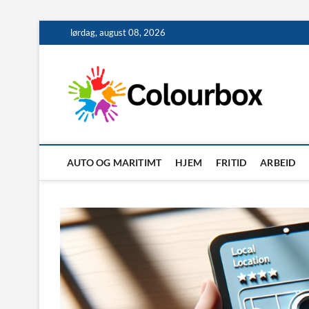
Skip
lørdag, august 08, 2026
to
content
AUTO OG MARITIMT
HJEM
FRITID
ARBEID