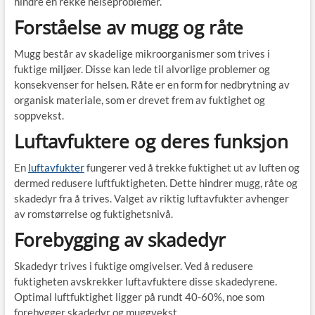
hindre en rekke helseproblemer.
Forståelse av mugg og råte
Mugg består av skadelige mikroorganismer som trives i
fuktige miljøer. Disse kan lede til alvorlige problemer og
konsekvenser for helsen. Råte er en form for nedbrytning av
organisk materiale, som er drevet frem av fuktighet og
soppvekst.
Luftavfuktere og deres funksjon
En
luftavfukter
fungerer ved å trekke fuktighet ut av luften og
dermed redusere luftfuktigheten. Dette hindrer mugg, råte og
skadedyr fra å trives. Valget av riktig luftavfukter avhenger
av romstørrelse og fuktighetsnivå.
Forebygging av skadedyr
Skadedyr trives i fuktige omgivelser. Ved å redusere
fuktigheten avskrekker luftavfuktere disse skadedyrene.
Optimal luftfuktighet ligger på rundt 40-60%, noe som
forebygger skadedyr og muggvekst.