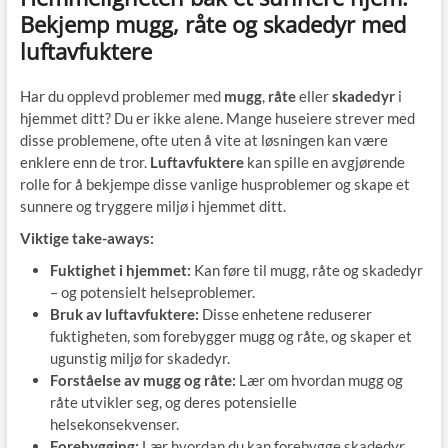
Bekjemp mugg, råte og skadedyr med
luftavfuktere
Har du opplevd problemer med
mugg
,
råte
eller
skadedyr
i
hjemmet ditt? Du er ikke alene. Mange huseiere strever med
disse problemene, ofte uten å vite at løsningen kan være
enklere enn de tror.
Luftavfuktere
kan spille en avgjørende
rolle for å bekjempe disse vanlige husproblemer og skape et
sunnere og tryggere miljø i hjemmet ditt.
Viktige take-aways:
Fuktighet i hjemmet:
Kan føre til mugg, råte og skadedyr
– og potensielt helseproblemer.
Bruk av luftavfuktere:
Disse enhetene reduserer
fuktigheten, som forebygger mugg og råte, og skaper et
ugunstig miljø for skadedyr.
Forståelse av mugg og råte:
Lær om hvordan mugg og
råte utvikler seg, og deres potensielle
helsekonsekvenser.
Forebygging:
Lær hvordan du kan forebygge skadedyr,